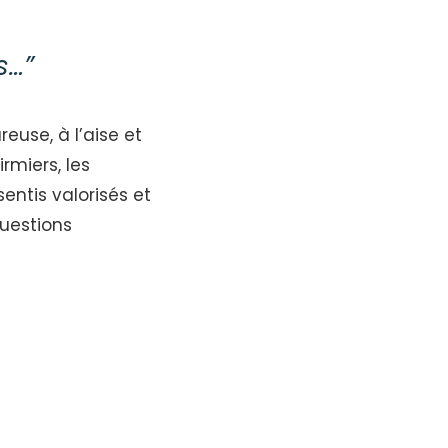
s…”
use, à l’aise et
rmiers, les
entis valorisés et
uestions