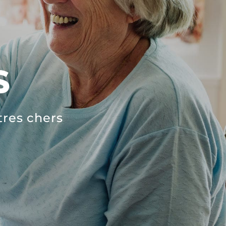
S
tres chers