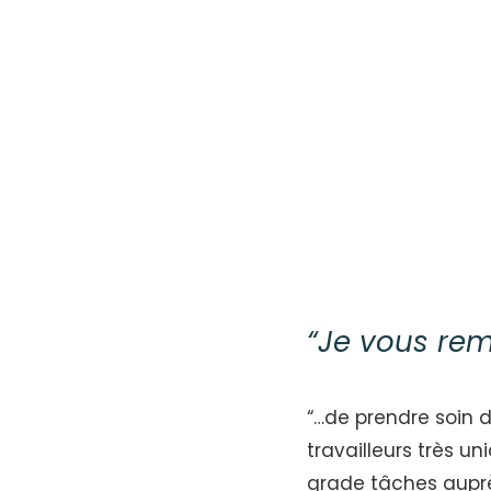
“Je vous re
“…de prendre soin 
travailleurs très u
grade tâches auprès