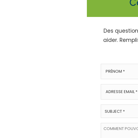
C
Des questions
aider. Rempli
Prénom
*
Adresse
Email
*
SUJET
*
Comment
pouvons-