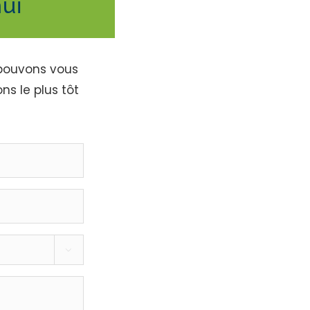
ui
s pouvons vous
ns le plus tôt
